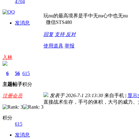
4704
玩nu的最高境界是手中无nu心中也无nu
微信STS480
发消息
回复
支持
反对
使用道具
举报
入林
6
56
615
主题
帖子
积分
发表于 2026-7-1 23:13:30
来自手机
|
显示
注册会员
直接战术生存，手弓的体积，大弓的威力、
积分
615
发消息