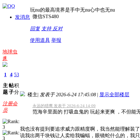
玩nu的最高境界是手中无nu心中也无nu
微信STS480
发消息
回复
支持
反对
使用道具
举报
地球虫
豸
1
4
53
主
帖
积
题
子
分
楼主
|
发表于 2026-6-24 17:45:08
|
显示全部楼层
注册会
永远的猎鹰 发表于 2026-6-24 14:09
员
范海辛里面的 打吸血鬼的 玩起来更爽 ，不但能无
我也没有提到要追求威力跟精度啊，我当然能理解装了
说我出两千块钱让人卖给我蝙蝠，眼镜蛇什么的，我只