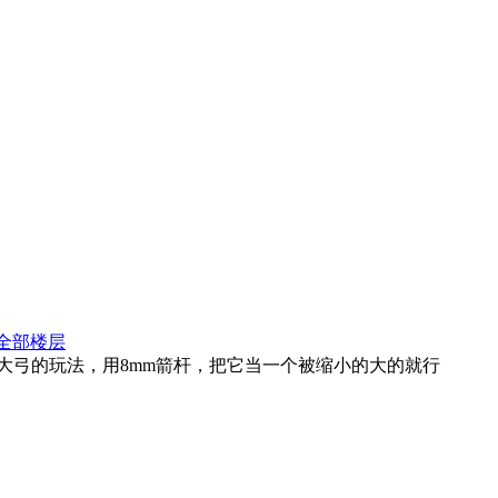
全部楼层
大弓的玩法，用8mm箭杆，把它当一个被缩小的大的就行