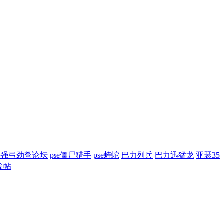
强弓劲弩论坛
pse僵尸猎手
pse蝰蛇
巴力列兵
巴力迅猛龙
亚瑟3
发帖