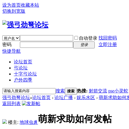
设为首页
收藏本站
切换到宽版
找回密码
自动登录
密码
立即注册
登录
快捷导航
论坛首页
弓论坛
十字弓论坛
户外四季
搜索
热搜:
射箭交流
pse小灵蛇
搜索
强弓劲弩论坛
»
论坛首页
›
论坛广播
›
娱乐水区
›
萌新求助如何
返回列表
萌新求助如何发帖
楼主:
地球虫豸