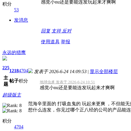
感觉小nu还是要能连发玩起来才爽啊
积分
53
发消息
回复
支持
反对
使用道具
举报
永远的猎鹰
225
1218
4704
发表于 2026-6-24 14:09:53
|
显示全部楼层
主
帖子
积分
地球虫豸 发表于 2026-6-24 10:51
题
感觉小nu还是要能连发玩起来才爽啊
超级版主
范海辛里面的 打吸血鬼的 玩起来更爽 ，不但能
想什么连发，你见过哪个正八经的公司的产品能连发
积分
4704