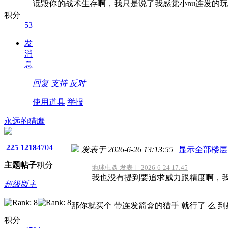
诋毁你的战术生存啊，我只是说了我感觉小nu连发的
积分
53
发
消
息
回复
支持
反对
使用道具
举报
永远的猎鹰
225
1218
4704
发表于 2026-6-26 13:13:55
|
显示全部楼层
主题
帖子
积分
地球虫豸 发表于 2026-6-24 17:45
我也没有提到要追求威力跟精度啊，我
超级版主
那你就买个 带连发箭盒的猎手 就行了 么
积分