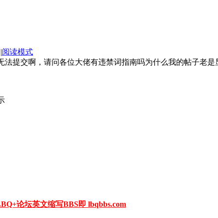
|
阅读模式
无法提交啊，请问各位大佬有违禁词指南吗为什么我的帖子老是
示
论坛英文缩写BBS即 lbqbbs.com