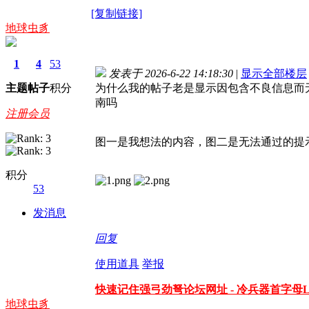
[复制链接]
地球虫豸
1
4
53
发表于 2026-6-22 14:18:30
|
显示全部楼层
主题
帖子
积分
为什么我的帖子老是显示因包含不良信息而
南吗
注册会员
图一是我想法的内容，图二是无法通过的提
积分
53
发消息
回复
使用道具
举报
快速记住强弓劲弩论坛网址 - 冷兵器首字母LBQ+
地球虫豸