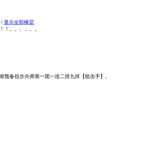
0
|
显示全部楼层
！！。。。。。。
南预备役步兵师第一团一连二排九班【狙击手】。