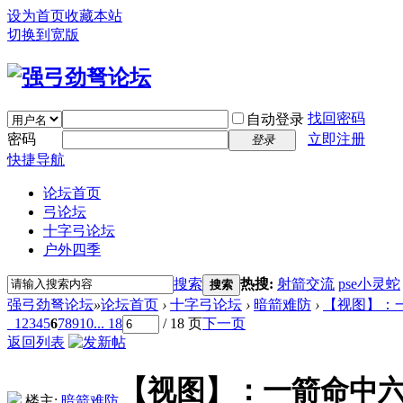
设为首页
收藏本站
切换到宽版
找回密码
自动登录
密码
立即注册
登录
快捷导航
论坛首页
弓论坛
十字弓论坛
户外四季
搜索
热搜:
射箭交流
pse小灵蛇
搜索
强弓劲弩论坛
»
论坛首页
›
十字弓论坛
›
暗箭难防
›
【视图】：一箭
1
2
3
4
5
6
7
8
9
10
... 18
/ 18 页
下一页
返回列表
【视图】：一箭命中六百
楼主:
暗箭难防