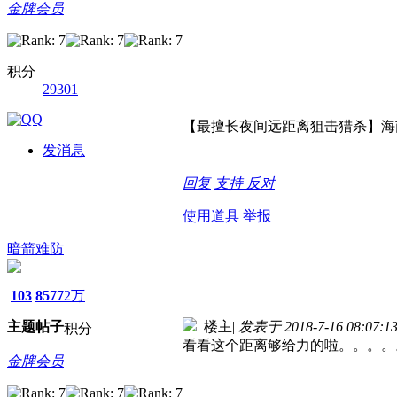
金牌会员
积分
29301
【最擅长夜间远距离狙击猎杀】海
发消息
回复
支持
反对
使用道具
举报
暗箭难防
103
8577
2万
主题
帖子
楼主
|
发表于 2018-7-16 08:07:1
积分
看看这个距离够给力的啦。。。。
金牌会员