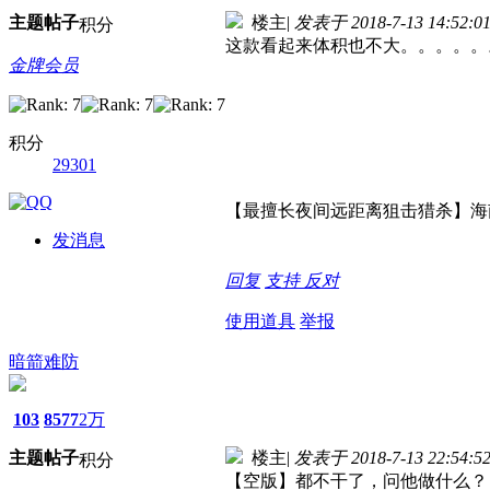
主题
帖子
楼主
|
发表于 2018-7-13 14:52:0
积分
这款看起来体积也不大。。。。。
金牌会员
积分
29301
【最擅长夜间远距离狙击猎杀】海
发消息
回复
支持
反对
使用道具
举报
暗箭难防
103
8577
2万
主题
帖子
楼主
|
发表于 2018-7-13 22:54:5
积分
【空版】都不干了，问他做什么？