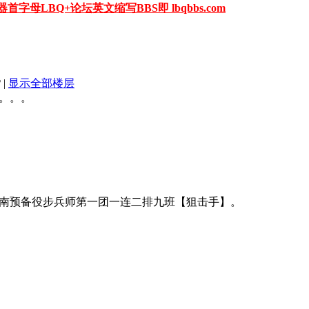
字母LBQ+论坛英文缩写BBS即 lbqbbs.com
2
|
显示全部楼层
。。。
南预备役步兵师第一团一连二排九班【狙击手】。