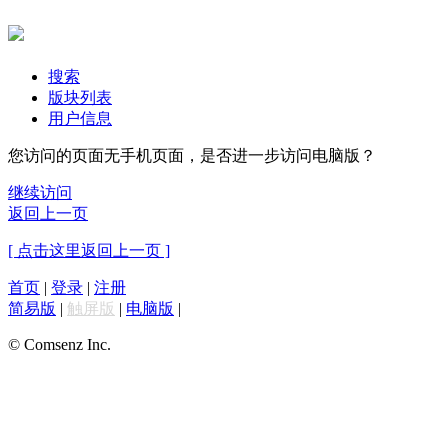
搜索
版块列表
用户信息
您访问的页面无手机页面，是否进一步访问电脑版？
继续访问
返回上一页
[ 点击这里返回上一页 ]
首页
|
登录
|
注册
简易版
|
触屏版
|
电脑版
|
© Comsenz Inc.