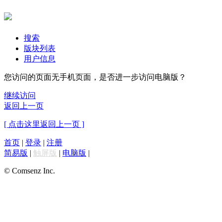
搜索
版块列表
用户信息
您访问的页面无手机页面，是否进一步访问电脑版？
继续访问
返回上一页
[ 点击这里返回上一页 ]
首页
|
登录
|
注册
简易版
|
触屏版
|
电脑版
|
© Comsenz Inc.