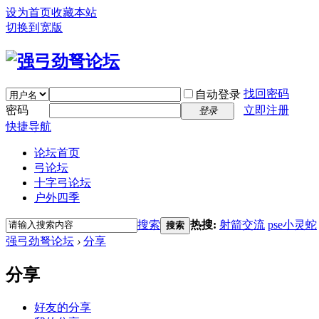
设为首页
收藏本站
切换到宽版
找回密码
自动登录
密码
立即注册
登录
快捷导航
论坛首页
弓论坛
十字弓论坛
户外四季
搜索
热搜:
射箭交流
pse小灵蛇
搜索
强弓劲弩论坛
›
分享
分享
好友的分享