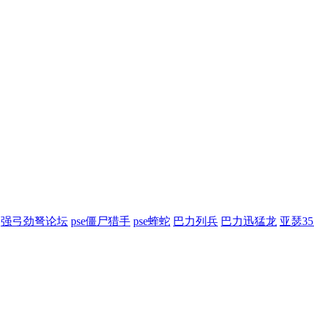
强弓劲弩论坛
pse僵尸猎手
pse蝰蛇
巴力列兵
巴力迅猛龙
亚瑟3