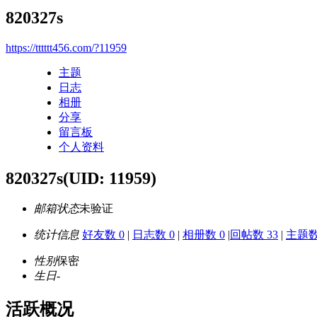
820327s
https://tttttt456.com/?11959
主题
日志
相册
分享
留言板
个人资料
820327s
(UID: 11959)
邮箱状态
未验证
统计信息
好友数 0
|
日志数 0
|
相册数 0
|
回帖数 33
|
主题数
性别
保密
生日
-
活跃概况