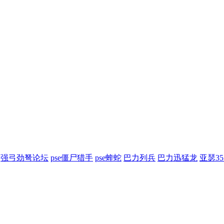
强弓劲弩论坛
pse僵尸猎手
pse蝰蛇
巴力列兵
巴力迅猛龙
亚瑟3