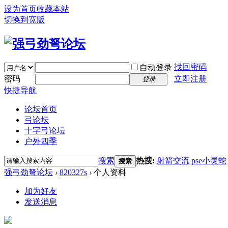
设为首页
收藏本站
切换到宽版
找回密码
自动登录
密码
立即注册
登录
快捷导航
论坛首页
弓论坛
十字弓论坛
户外四季
搜索
热搜:
射箭交流
pse小灵蛇
搜索
强弓劲弩论坛
›
820327s
›
个人资料
加为好友
发送消息