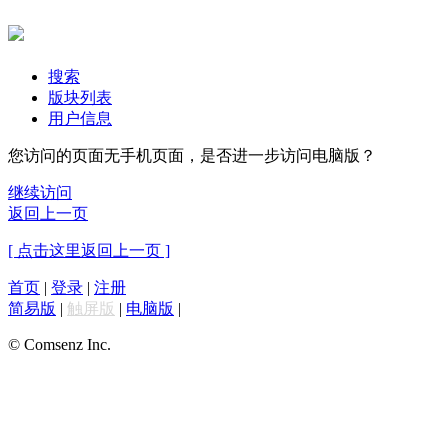
搜索
版块列表
用户信息
您访问的页面无手机页面，是否进一步访问电脑版？
继续访问
返回上一页
[ 点击这里返回上一页 ]
首页
|
登录
|
注册
简易版
|
触屏版
|
电脑版
|
© Comsenz Inc.