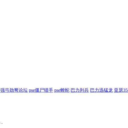
强弓劲弩论坛
pse僵尸猎手
pse蝰蛇
巴力列兵
巴力迅猛龙
亚瑟3
 .