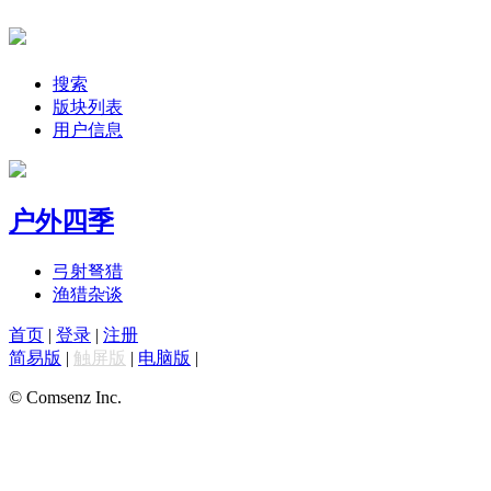
搜索
版块列表
用户信息
户外四季
弓射弩猎
渔猎杂谈
首页
|
登录
|
注册
简易版
|
触屏版
|
电脑版
|
© Comsenz Inc.