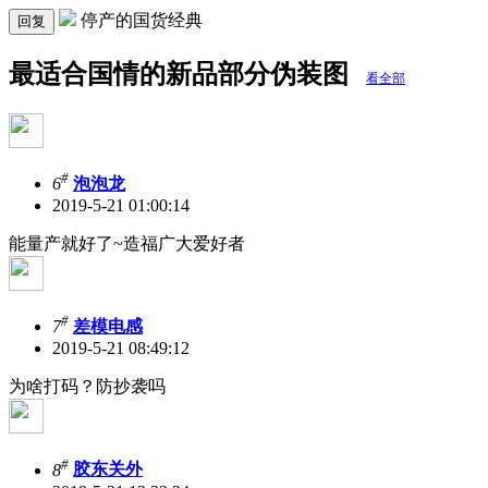
停产的国货经典
回复
最适合国情的新品部分伪装图
看全部
#
6
泡泡龙
2019-5-21 01:00:14
能量产就好了~
造福广大爱好者
#
7
差模电感
2019-5-21 08:49:12
为啥打码？防抄袭吗
#
8
胶东关外