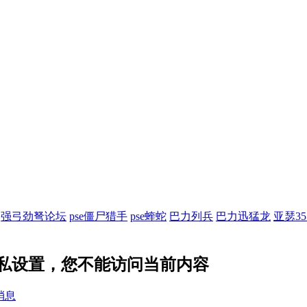
强弓劲弩论坛
pse僵尸猎手
pse蝰蛇
巴力列兵
巴力迅猛龙
亚瑟3
的隐私设置，您不能访问当前内容
消息