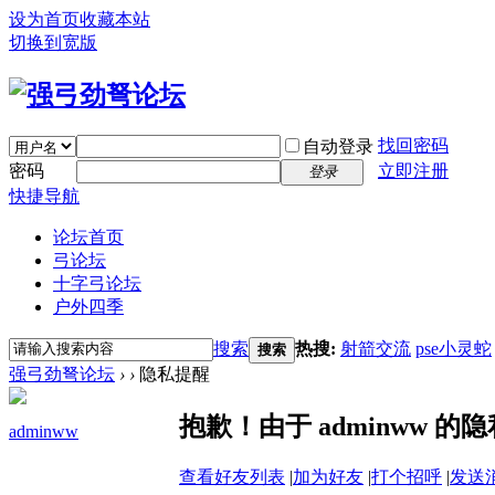
设为首页
收藏本站
切换到宽版
找回密码
自动登录
密码
立即注册
登录
快捷导航
论坛首页
弓论坛
十字弓论坛
户外四季
搜索
热搜:
射箭交流
pse小灵蛇
搜索
强弓劲弩论坛
›
›
隐私提醒
抱歉！由于 adminww 
adminww
查看好友列表
|
加为好友
|
打个招呼
|
发送