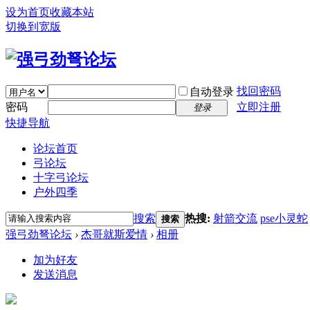
设为首页
收藏本站
切换到宽版
找回密码
自动登录
密码
立即注册
登录
快捷导航
论坛首页
弓论坛
十字弓论坛
户外四季
搜索
热搜:
射箭交流
pse小灵蛇
搜索
强弓劲弩论坛
›
杰哥就斯爱情
›
相册
加为好友
发送消息