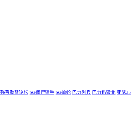
强弓劲弩论坛
pse僵尸猎手
pse蝰蛇
巴力列兵
巴力迅猛龙
亚瑟3