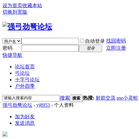
设为首页
收藏本站
切换到宽版
找回密码
自动登录
密码
立即注册
登录
快捷导航
论坛首页
弓论坛
十字弓论坛
户外四季
搜索
热搜:
射箭交流
pse小灵蛇
搜索
强弓劲弩论坛
›
yj8953
›
个人资料
加为好友
发送消息