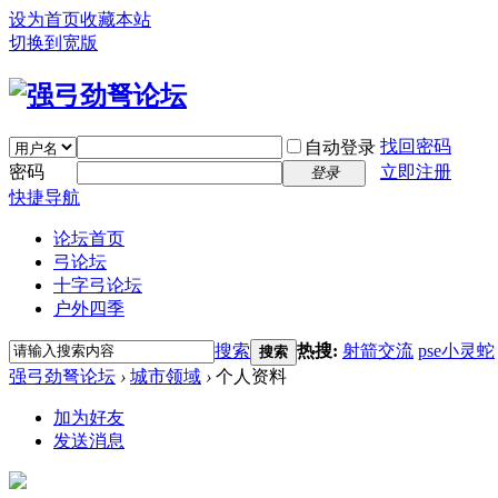
设为首页
收藏本站
切换到宽版
找回密码
自动登录
密码
立即注册
登录
快捷导航
论坛首页
弓论坛
十字弓论坛
户外四季
搜索
热搜:
射箭交流
pse小灵蛇
搜索
强弓劲弩论坛
›
城市领域
›
个人资料
加为好友
发送消息