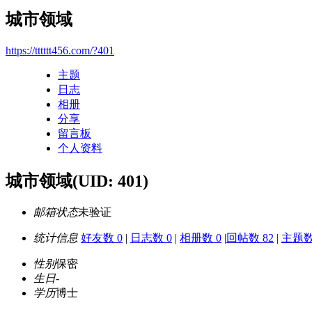
城市领域
https://tttttt456.com/?401
主题
日志
相册
分享
留言板
个人资料
城市领域
(UID: 401)
邮箱状态
未验证
统计信息
好友数 0
|
日志数 0
|
相册数 0
|
回帖数 82
|
主题数
性别
保密
生日
-
学历
博士