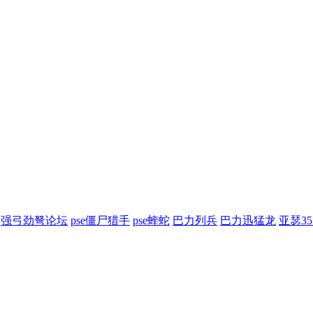
强弓劲弩论坛
pse僵尸猎手
pse蝰蛇
巴力列兵
巴力迅猛龙
亚瑟3